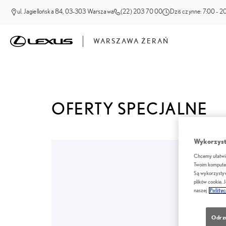
ul. Jagiellońska 84, 03-303 Warszawa
(22) 203 70 00
Dziś czynne:
7:00 - 2
WARSZAWA ŻERAŃ
OFERTY SPECJALNE
Wykorzystu
Chcemy ułatwić 
Twoim komputer
Są wykorzystyw
plików cookie. 
naszej
Polity
Odrz