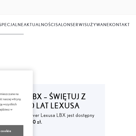
SPECJALNE
AKTUALNOŚCI
SALON
SERWIS
UŻYWANE
KONTAKT
 umieszczane na
LEXUS LBX – ŚWIĘTUJ Z
ć naszej witryny.
NAMI 30 LAT LEXUSA
ję wszystkich
ajdziesz w
Modny crossover Lexusa LBX jest dostępny
już
od 133 000 zł.
 cookie