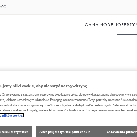
0:00
GAMA MODELI
OFERTY 
jemy pliki cookie, aby ulepszyć naszą witrynę
Ci korzystanie z naszej strony i usprawnić świadczenie usług, dlatego wykorzystujemy pliki cookie, które są
ze, telefonie komórkowym lub tablecie. Pomagają one nam zrozumieć Twoje potrzeby i ulepszać funkcjonalnoś
ane do dostarczania usług i narzędzi osób trzecich, a także służą do celów reklamowych. Zalecamy akceptac
Jeżeli nie wyrażasz na to zgody, możesz łatwo zmienić ich ustawienia. Szczegółowe informacje na ten temat zn
ce plików cookie.
ucenie wszystkich
Akceptuj wszystkie pliki cookie
Ustawienia plików